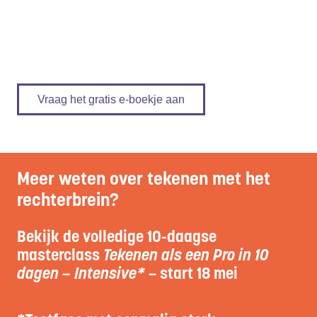
Vraag het gratis e-boekje aan
Meer weten over tekenen met het
rechterbrein?
Bekijk de volledige 10-daagse
masterclass
Tekenen als een Pro in 10
dagen – Intensive*
– start
18 mei