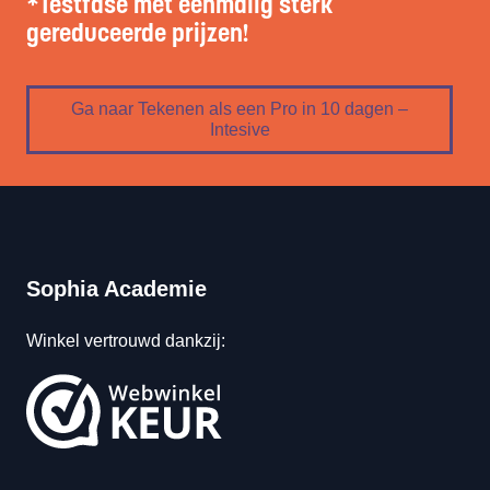
*
Testfase met eenmalig sterk
gereduceerde prijzen!
Ga naar Tekenen als een Pro in 10 dagen –
Intesive
Sophia Academie
Winkel vertrouwd dankzij: