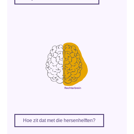
Hoe zit dat met die hersenhelften?