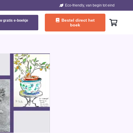
Eco-friendly, van begin tot eind
Bestel direct het
w gratis e-boekje
boek