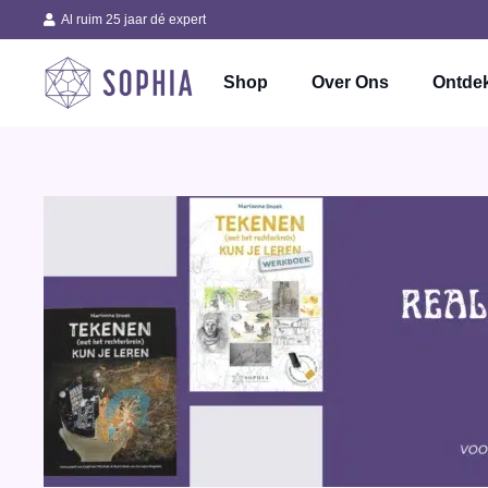
Al ruim 25 jaar dé expert
Shop
Over Ons
Ontde