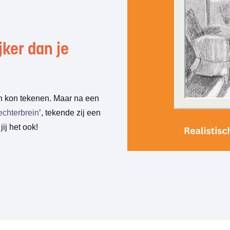
jker dan je
sch kon tekenen. Maar na een
chterbrein
’, tekende zij een
jij het ook!